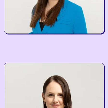
Greta Kačanauskė
Head of Braingym Center in Kaunas and BrainRx
trainer