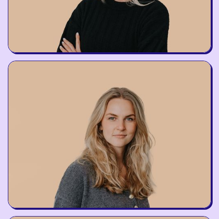
Migle Vilaitė
BrainRx Trainer