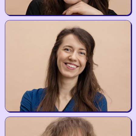
Gintarė Štuikytė
Administrator and BrainRx Trainer
Karolina Kieraitė