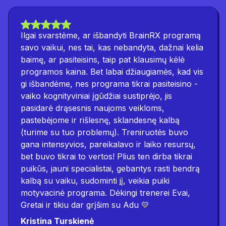
Ilgai svarstėme, ar išbandyti BrainRX programą
savo vaikui, nes tai, kas nebandyta, dažnai kelia
baimę, ar pasiteisins, taip pat klausimų kėlė
programos kaina. Bet labai džiaugiamės, kad vis
gi išbandėme, nes programa tikrai pasiteisino -
vaiko kognityviniai įgūdžiai sustiprėjo, jis
pasidarė drąsesnis naujoms veikloms,
pastebėjome ir rišlesnę, sklandesnę kalbą
(turime su tuo problemų). Treniruotės buvo
gana intensyvios, pareikalavo ir laiko resursų,
bet buvo tikrai to vertos! Plius ten dirba tikrai
puikūs, jauni specialistai, gebantys rasti bendrą
kalbą su vaiku, sudominti jį, veikia puiki
motyvacinė programa. Dėkingi trenerei Evai,
Gretai ir tikiu dar grįšim su Adu 💛
Kristina Turskienė