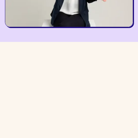
Rima Baltakytė
Finance guru of Braingym centers