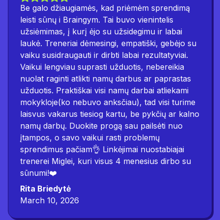
Be galo džiaugiamės, kad priėmėm sprendimą
leisti sūnų i Braingym. Tai buvo vienintelis
užsiėmimas, į kurį ėjo su užsidegimu ir labai
laukė. Treneriai dėmesingi, empatiški, gebėjo su
vaiku susidraugauti ir dirbti labai rezultatyviai.
Vaikui lengviau suprasti užduotis, nebereikia
nuolat raginti atlikti namų darbus ar paprastas
užduotis. Praktiškai visi namų darbai atliekami
mokykloje(ko nebuvo anksčiau), tad visi turime
laisvus vakarus tiesiog kartu, be pykčių ar kalno
namų darbų. Duokite progą sau pailsėti nuo
įtampos, o savo vaikui rasti problemų
sprendimus pačiam👌 Linkėjimai nuostabiajai
trenerei Miglei, kuri visus 4 menesius dirbo su
sūnumi!❤️
Rita Briedytė
March 10, 2026