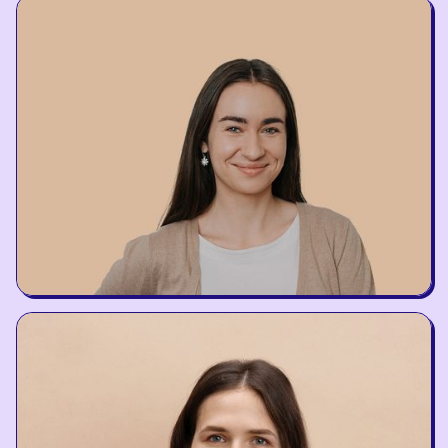
Greta Valauskaitė
BrainRx Trainer
Elzė Griškevičiūtė
BrainRx Trainer