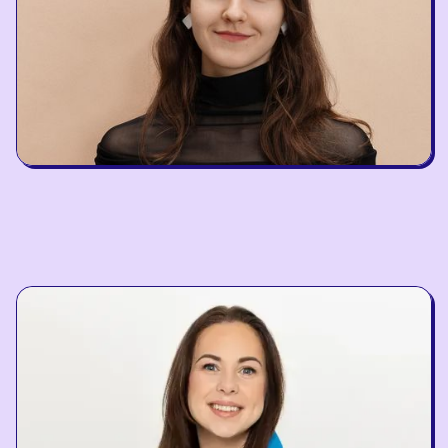
Ieva Grigalytė
BrainRx Trainer