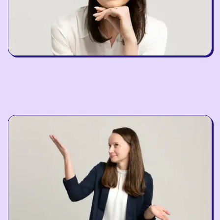
Goda Paulauskienė
Head of Braingym Center in Klaipėda and
BrainRx trainer