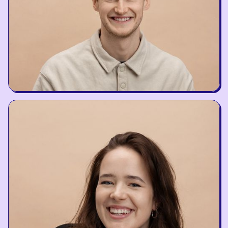
Gediminas Uža
Quality Manager and BrainRx Trainer