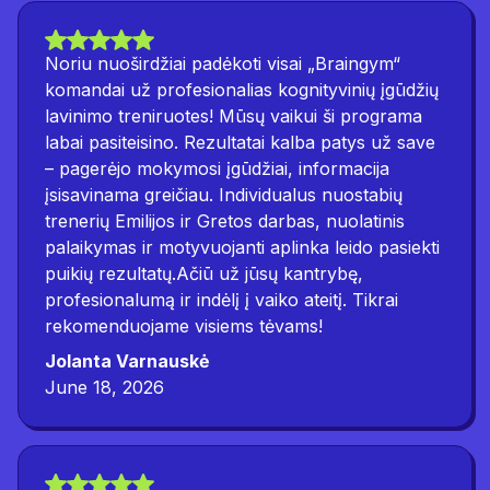
Noriu nuoširdžiai padėkoti visai „Braingym“
komandai už profesionalias kognityvinių įgūdžių
lavinimo treniruotes! Mūsų vaikui ši programa
labai pasiteisino. Rezultatai kalba patys už save
– pagerėjo mokymosi įgūdžiai, informacija
įsisavinama greičiau. Individualus nuostabių
trenerių Emilijos ir Gretos darbas, nuolatinis
palaikymas ir motyvuojanti aplinka leido pasiekti
puikių rezultatų.Ačiū už jūsų kantrybę,
profesionalumą ir indėlį į vaiko ateitį. Tikrai
rekomenduojame visiems tėvams!
Jolanta Varnauskė
June 18, 2026