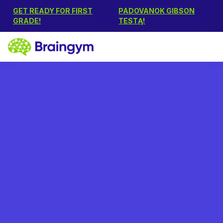
GET READY FOR FIRST
PADOVANOK GIBSON
GRADE!
TESTĄ!
Rūta
September 19, 2024
Technologijos ir
galvosūkiai: naudingos
programėlės ir žaidimai
vaikams