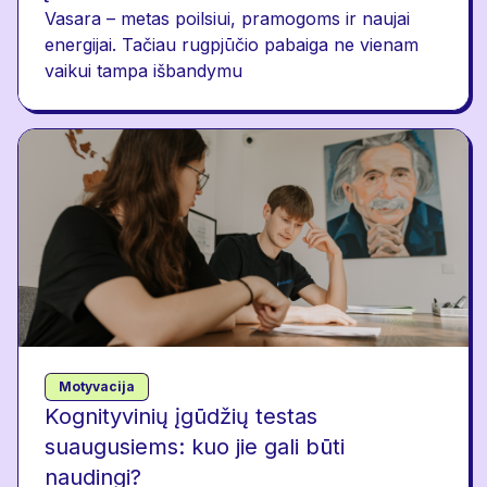
Vasara – metas poilsiui, pramogoms ir naujai
energijai. Tačiau rugpjūčio pabaiga ne vienam
vaikui tampa išbandymu
Motyvacija
Kognityvinių įgūdžių testas
suaugusiems: kuo jie gali būti
naudingi?