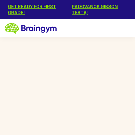
GET READY FOR FIRST
PADOVANOK GIBSON
GRADE!
TESTĄ!
2000+
happy customers
Išskirtinė tik birželį
nuolaida Gibson testui!
„Braingym“ vasaros programa – tai 7 savaičių
intensyvus kursas, kuris padės vaikui išsaugoti per
mokslo metus įgytas žinias ir įgūdžius.
Intensyvi ir kryptinga vasaros programa rengiama
pagal vieną efektyviausių smegenų treniruočių
metodų „BrainRx“, kuris padėjo daugiau kaip 150
tūkst. žmonių visame pasaulyje.
Tinka ir gabiems vaikams, ir turintiems mokymosi