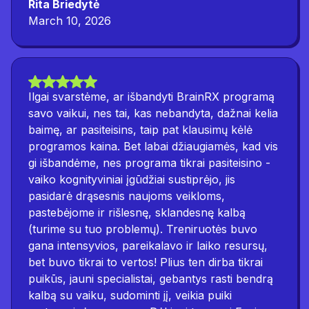
Rita Briedytė
March 10, 2026
Ilgai svarstėme, ar išbandyti BrainRX programą
savo vaikui, nes tai, kas nebandyta, dažnai kelia
baimę, ar pasiteisins, taip pat klausimų kėlė
programos kaina. Bet labai džiaugiamės, kad vis
gi išbandėme, nes programa tikrai pasiteisino -
vaiko kognityviniai įgūdžiai sustiprėjo, jis
pasidarė drąsesnis naujoms veikloms,
pastebėjome ir rišlesnę, sklandesnę kalbą
(turime su tuo problemų). Treniruotės buvo
gana intensyvios, pareikalavo ir laiko resursų,
bet buvo tikrai to vertos! Plius ten dirba tikrai
puikūs, jauni specialistai, gebantys rasti bendrą
kalbą su vaiku, sudominti jį, veikia puiki