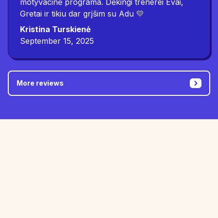
motyvacinė programa. Dėkingi trenerei Evai,
Gretai ir tikiu dar grįšim su Adu 💛
Kristina Turskienė
September 15, 2025
More reviews
The results of the Gibson test reveal the causes of
learning difficulties.
Gibson test results allow you to tailor a targeted