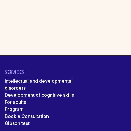
I agree that Braingym.lt website will process
my personal data. I got acquainted with the
site
privacy policy
.
SERVICES
Intellectual and developmental
disorders
Development of cognitive skills
For adults
Program
Book a Consultation
Gibson test