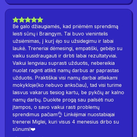
Be galo džiaugiamės, kad priėmėm sprendimą
leisti sūnų i Braingym. Tai buvo vienintelis
užsiėmimas, į kurį ėjo su užsidegimu ir labai
laukė. Treneriai dėmesingi, empatiški, gebėjo su
vaiku susidraugauti ir dirbti labai rezultatyviai.
Vaikui lengviau suprasti užduotis, nebereikia
nuolat raginti atlikti namų darbus ar paprastas
užduotis. Praktiškai visi namų darbai atliekami
mokykloje(ko nebuvo anksčiau), tad visi turime
laisvus vakarus tiesiog kartu, be pykčių ar kalno
namų darbų. Duokite progą sau pailsėti nuo
įtampos, o savo vaikui rasti problemų
sprendimus pačiam👌 Linkėjimai nuostabiajai
trenerei Miglei, kuri visus 4 menesius dirbo su
sūnumi!❤️