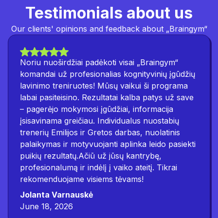
Testimonials about us
Our clients' opinions and feedback about „Braingym“
Noriu nuoširdžiai padėkoti visai „Braingym“
komandai už profesionalias kognityvinių įgūdžių
lavinimo treniruotes! Mūsų vaikui ši programa
labai pasiteisino. Rezultatai kalba patys už save
– pagerėjo mokymosi įgūdžiai, informacija
įsisavinama greičiau. Individualus nuostabių
trenerių Emilijos ir Gretos darbas, nuolatinis
palaikymas ir motyvuojanti aplinka leido pasiekti
puikių rezultatų.Ačiū už jūsų kantrybę,
profesionalumą ir indėlį į vaiko ateitį. Tikrai
rekomenduojame visiems tėvams!
Jolanta Varnauskė
June 18, 2026