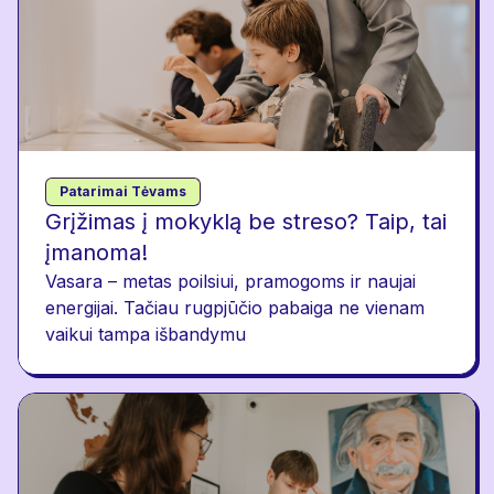
Patarimai Tėvams
Grįžimas į mokyklą be streso? Taip, tai
įmanoma!
Vasara – metas poilsiui, pramogoms ir naujai
energijai. Tačiau rugpjūčio pabaiga ne vienam
vaikui tampa išbandymu