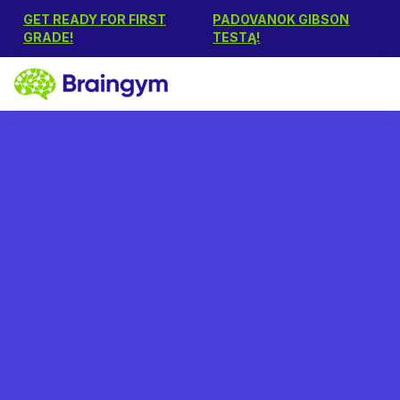
GET READY FOR FIRST
PADOVANOK GIBSON
GRADE!
TESTĄ!
Ingrida Klassen
December 20, 2019
Antras „Braingym“
gimtadienis