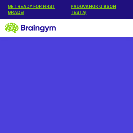
GET READY FOR FIRST
PADOVANOK GIBSON
GRADE!
TESTĄ!
Rūta
September 19, 2024
Kognityvinių įgūdžių
testas suaugusiems: kuo
jie gali būti naudingi?