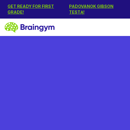
GET READY FOR FIRST
PADOVANOK GIBSON
GRADE!
TESTĄ!
Ingrida Klassen
December 13, 2019
Teigiami rezultatai vos po
dviejų savaičių. Antroji
„Braingym“ sėkmės
istorija