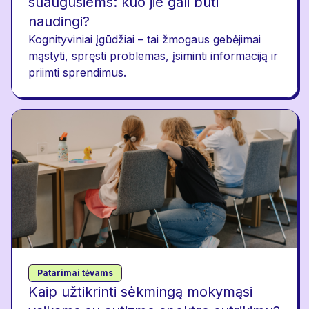
suaugusiems: kuo jie gali būti
naudingi?
Kognityviniai įgūdžiai – tai žmogaus gebėjimai
mąstyti, spręsti problemas, įsiminti informaciją ir
priimti sprendimus.
Patarimai tėvams
Kaip užtikrinti sėkmingą mokymąsi