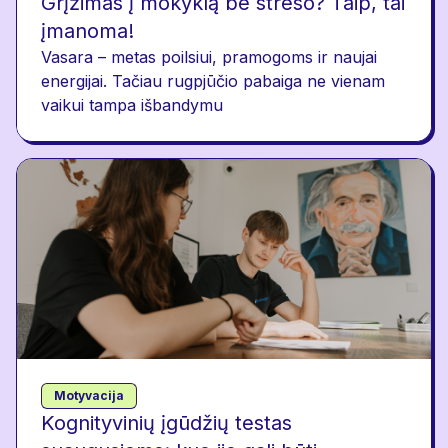
Grįžimas į mokyklą be streso? Taip, tai
įmanoma!
Vasara – metas poilsiui, pramogoms ir naujai
energijai. Tačiau rugpjūčio pabaiga ne vienam
vaikui tampa išbandymu
Motyvacija
Kognityvinių įgūdžių testas