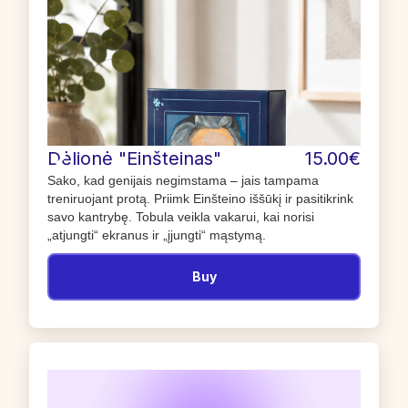
Dėlionė "Einšteinas"
15.00€
Sako, kad genijais negimstama – jais tampama
treniruojant protą. Priimk Einšteino iššūkį ir pasitikrink
savo kantrybę. Tobula veikla vakarui, kai norisi
„atjungti“ ekranus ir „įjungti“ mąstymą.
Buy