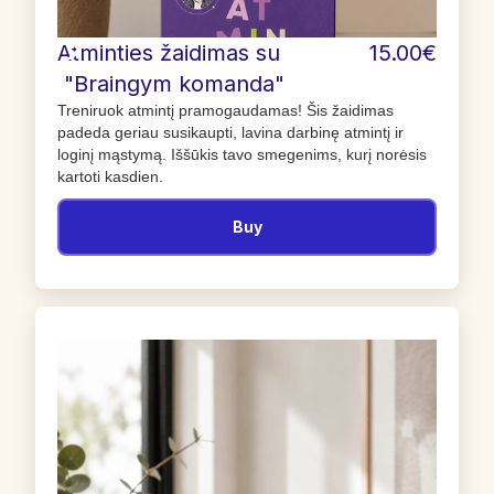
Atminties žaidimas su
15.00€
"Braingym komanda"
Treniruok atmintį pramogaudamas! Šis žaidimas
padeda geriau susikaupti, lavina darbinę atmintį ir
loginį mąstymą. Iššūkis tavo smegenims, kurį norėsis
kartoti kasdien.
Buy