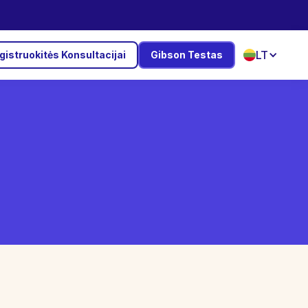
LT
gistruokitės Konsultacijai
Gibson Testas