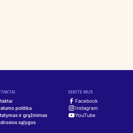
TAKTAI
SEKITE MUS
taktai
Facebook
vatumo politika
Instagram
statymas ir grąžinimas
YouTube
drosios sąlygos