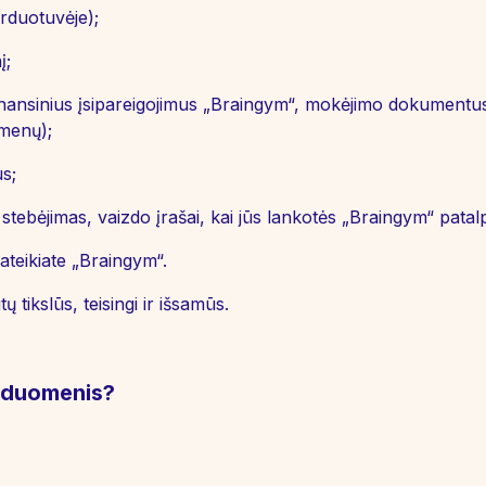
rduotuvėje);
į;
finansinius įsipareigojimus „Braingym“, mokėjimo dokumentu
menų);
s;
stebėjimas, vaizdo įrašai, kai jūs lankotės „Braingym“ patal
teikiate „Braingym“.
tikslūs, teisingi ir išsamūs.
s duomenis?