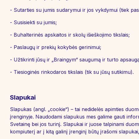
- Sutarties su jumis sudarymui ir jos vykdymui (tiek pas
- Susisiekti su jumis;
- Buhalterinės apskaitos ir skolų išieškojimo tikslais;
- Paslaugų ir prekių kokybės gerinimui;
- Užtikrinti jūsų ir „Braingym“ saugumą ir turto apsaugą
- Tiesioginės rinkodaros tikslais (tik su jūsų sutikimu).
Slapukai
Slapukas (angl. „cookie“) – tai nedidelės apimties duo
įrenginyje. Naudodami slapukus mes galime gauti inform
Svetainę bei jos turinį. Slapukai ir juose talpinami du
kompiuterį ar į kitą galinį įrenginį būtų įrašomi slapuka