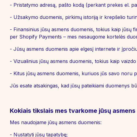
- Pristatymo adresą, pašto kodą (perkant prekes el. pa
- Užsakymo duomenis, pirkimų istoriją ir krepšelio turin
- Finansinius jūsų asmens duomenis, tokius kaip jūsų 
per Shopify Payments – mes nesaugome kortelės duo
- Jūsų asmens duomenis apie elgesį internete ir įpročiu
- Vizualinius jūsų asmens duomenis, tokius kaip vaizdo 
- Kitus jūsų asmens duomenis, kuriuos jūs savo noru pa
Jūs esate atsakingas, kad jūsų pateikiami duomenys būtų 
Kokiais tikslais mes tvarkome jūsų asmen
Mes naudojame jūsų asmens duomenis:
- Nustatyti jūsų tapatybę;