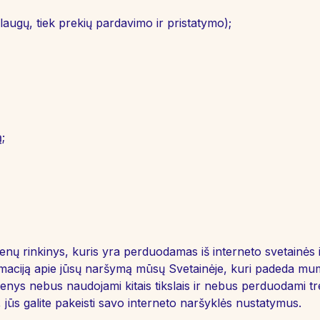
laugų, tiek prekių pardavimo ir pristatymo);
;
menų rinkinys, kuris yra perduodamas iš interneto svetainės
aciją apie jūsų naršymą mūsų Svetainėje, kuri padeda mums p
omenys nebus naudojami kitais tikslais ir nebus perduodami t
i, jūs galite pakeisti savo interneto naršyklės nustatymus.