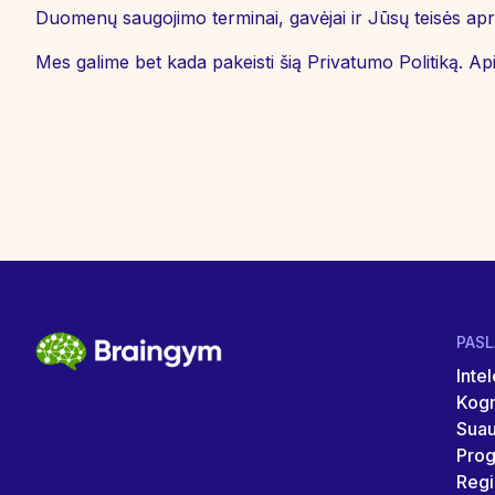
Duomenų saugojimo terminai, gavėjai ir Jūsų teisės ap
Mes galime bet kada pakeisti šią Privatumo Politiką. A
PAS
Intel
Kogn
Sua
Pro
Regi