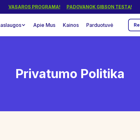
VASAROS PROGRAMA!
PADOVANOK GIBSON TESTĄ!
aslaugos
Apie Mus
Kainos
Parduotuvė
Re
Privatumo Politika