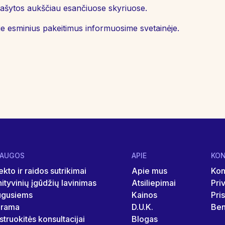
rašytos aukščiau esančiuose skyriuose.
pie esminius pakeitimus informuosime svetainėje.
LAUGOS
APIE
KON
ekto ir raidos sutrikimai
Apie mus
Kon
ityvinių įgūdžių lavinimas
Atsiliepimai
Pri
ugusiems
Kainos
Pri
grama
D.U.K.
Ben
struokitės konsultacijai
Blogas