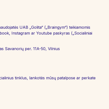
s naudojatės UAB „Golita“ („Braingym“) teikiamomis
ebook, Instagram ar Youtube paskyras („Socialiniai
s Savanorių per. 11A-50, Vilnius
ialinius tinklus, lankotės mūsų patalpose ar perkate