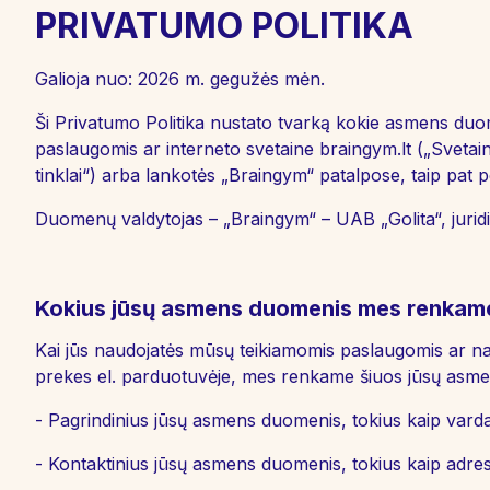
PRIVATUMO POLITIKA
Galioja nuo: 2026 m. gegužės mėn.
Ši Privatumo Politika nustato tvarką kokie asmens duome
paslaugomis ar interneto svetaine braingym.lt („Sveta
tinklai“) arba lankotės „Braingym“ patalpose, taip pat 
Duomenų valdytojas – „Braingym“ – UAB „Golita“, jurid
Kokius jūsų asmens duomenis mes renkam
Kai jūs naudojatės mūsų teikiamomis paslaugomis ar nar
prekes el. parduotuvėje, mes renkame šiuos jūsų asm
- Pagrindinius jūsų asmens duomenis, tokius kaip vard
- Kontaktinius jūsų asmens duomenis, tokius kaip adres