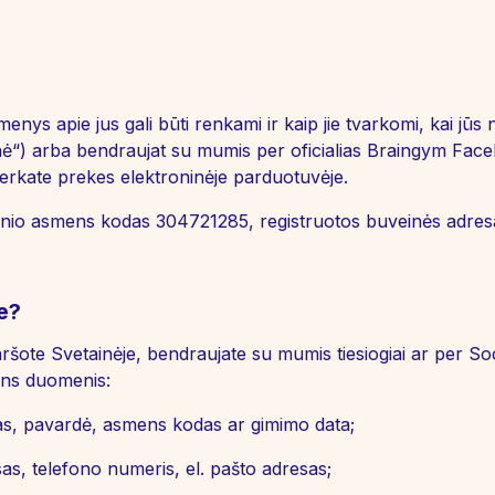
nys apie jus gali būti renkami ir kaip jie tvarkomi, kai jū
inė“) arba bendraujat su mumis per oficialias Braingym Fac
perkate prekes elektroninėje parduotuvėje.
inio asmens kodas 304721285, registruotos buveinės adresa
e?
šote Svetainėje, bendraujate su mumis tiesiogiai ar per Soc
ens duomenis:
as, pavardė, asmens kodas ar gimimo data;
as, telefono numeris, el. pašto adresas;