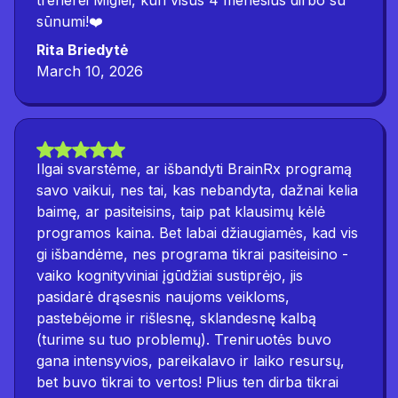
trenerei Miglei, kuri visus 4 menesius dirbo su
sūnumi!❤️
Rita Briedytė
March 10, 2026
Ilgai svarstėme, ar išbandyti BrainRx programą
savo vaikui, nes tai, kas nebandyta, dažnai kelia
baimę, ar pasiteisins, taip pat klausimų kėlė
programos kaina. Bet labai džiaugiamės, kad vis
gi išbandėme, nes programa tikrai pasiteisino -
vaiko kognityviniai įgūdžiai sustiprėjo, jis
pasidarė drąsesnis naujoms veikloms,
pastebėjome ir rišlesnę, sklandesnę kalbą
(turime su tuo problemų). Treniruotės buvo
gana intensyvios, pareikalavo ir laiko resursų,
bet buvo tikrai to vertos! Plius ten dirba tikrai