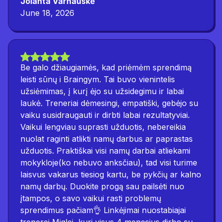
Jolanta Varnauskė
June 18, 2026
Be galo džiaugiamės, kad priėmėm sprendimą
leisti sūnų i Braingym. Tai buvo vienintelis
užsiėmimas, į kurį ėjo su užsidegimu ir labai
laukė. Treneriai dėmesingi, empatiški, gebėjo su
vaiku susidraugauti ir dirbti labai rezultatyviai.
Vaikui lengviau suprasti užduotis, nebereikia
nuolat raginti atlikti namų darbus ar paprastas
užduotis. Praktiškai visi namų darbai atliekami
mokykloje(ko nebuvo anksčiau), tad visi turime
laisvus vakarus tiesiog kartu, be pykčių ar kalno
namų darbų. Duokite progą sau pailsėti nuo
įtampos, o savo vaikui rasti problemų
sprendimus pačiam👌 Linkėjimai nuostabiajai