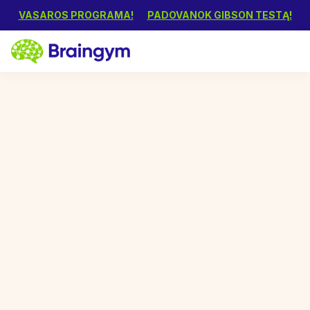
VASAROS PROGRAMA!
PADOVANOK GIBSON TESTĄ!
2000+
laimingų klientų
Ar Jūsų vaikas pasiruošęs
1-ai klasei?
Mokykla – tai naujas nuotykis tiek vaikui, tiek jo
tėvams. Užtikrinkite, kad Jūsų vaikas žengtų į šį
etapą pasitikėdamas savimi.
Vienas iš būdų tai padaryti - atlikti Gibson testą,
kuris padės įvertinti vaiko kognityvinius įgūdžius ir
nustatyti, ar nėra kokių nors sunkumų, galinčių
trukdyti sėkmingam mokymuisi.
Užsiregistruokite Gibson testui „Braingym“ centre ir
įvertinkite savo vaiko pasirengimą mokyklai.