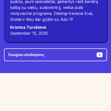
puikūs, jauni specialistai, gebantys rasti bendrą
kalbą su vaiku, sudominti jį, veikia puiki
motyvacinė programa. Dėkingi trenerei Evai,
Gretai ir tikiu dar grįšim su Adu 💛
Kristina Turskienė
September 15, 2025
Daugiau atsiliepimų
Gibson testo rezultatai atskleidžia mokymosi