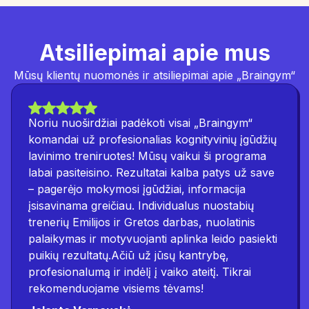
Atsiliepimai apie mus
Mūsų klientų nuomonės ir atsiliepimai apie „Braingym“
Noriu nuoširdžiai padėkoti visai „Braingym“
komandai už profesionalias kognityvinių įgūdžių
lavinimo treniruotes! Mūsų vaikui ši programa
labai pasiteisino. Rezultatai kalba patys už save
– pagerėjo mokymosi įgūdžiai, informacija
įsisavinama greičiau. Individualus nuostabių
trenerių Emilijos ir Gretos darbas, nuolatinis
palaikymas ir motyvuojanti aplinka leido pasiekti
puikių rezultatų.Ačiū už jūsų kantrybę,
profesionalumą ir indėlį į vaiko ateitį. Tikrai
rekomenduojame visiems tėvams!