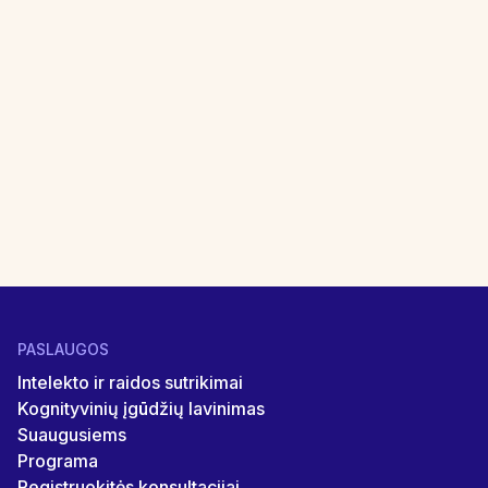
Sutinku, kad Braingym.lt svetainė tvarkys
mano asmeninius duomenis. Susipažinau su
svetainės
privatumo politika
.
PASLAUGOS
Intelekto ir raidos sutrikimai
Kognityvinių įgūdžių lavinimas
Suaugusiems
Programa
Registruokitės konsultacijai