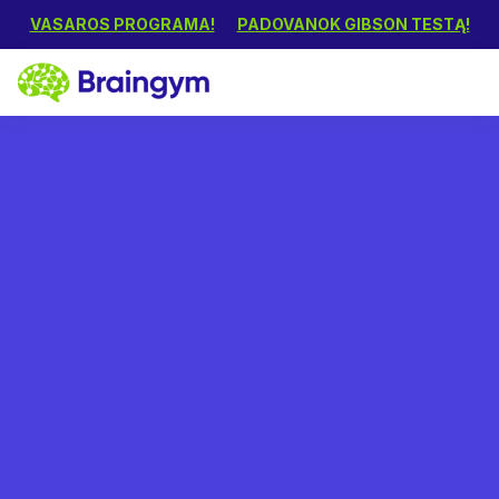
VASAROS PROGRAMA!
PADOVANOK GIBSON TESTĄ!
Ingrida Klassen
March 26, 2020
Kaip padėti savo vaikui
išmokti mokytis?