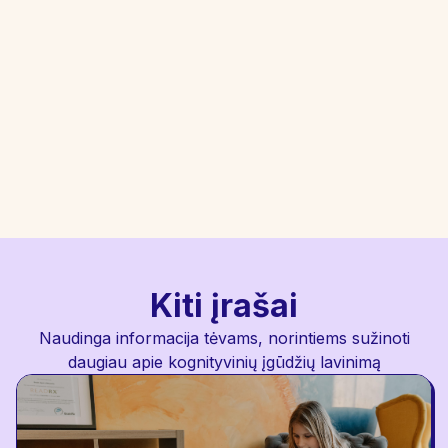
Pasiruošę konsultacijai?
Kognityvinių įgūdžių lavinimo treniruotės - tai
geriausia investicija į vaiko ateitį.
Registruokitės konsultacijai
Kiti įrašai
Naudinga informacija tėvams, norintiems sužinoti
daugiau apie kognityvinių įgūdžių lavinimą