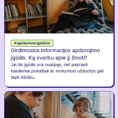
Kognityviniai įgūdžiai
Girdimosios informacijos apdorojimo
įgūdis. Ką svarbu apie jį žinoti?
Jei šis įgūdis yra nusilpęs, net paprasti
kasdieniai pokalbiai ar mokymosi užduotys gali
tapti iššūkiu.