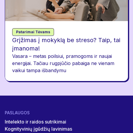
Patarimai Tėvams
Grįžimas į mokyklą be streso? Taip, tai
įmanoma!
Vasara – metas poilsiui, pramogoms ir naujai
energijai. Tačiau rugpjūčio pabaiga ne vienam
vaikui tampa išbandymu
PASLAUGOS
Intelekto ir raidos sutrikimai
Kognityvinių įgūdžių lavinimas