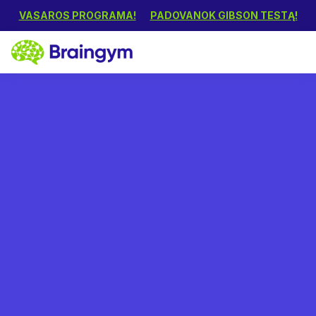
VASAROS PROGRAMA!
PADOVANOK GIBSON TESTĄ!
Rūta
September 19, 2024
Sėkmės istorijos: žymūs
žmonės su disleksija ir jų
pasiekimai