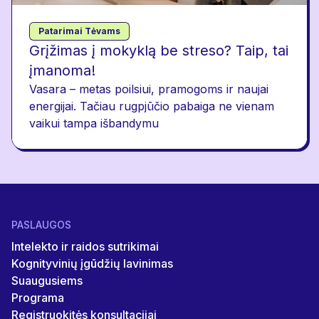
Patarimai Tėvams
Grįžimas į mokyklą be streso? Taip, tai
įmanoma!
Vasara – metas poilsiui, pramogoms ir naujai
energijai. Tačiau rugpjūčio pabaiga ne vienam
vaikui tampa išbandymu
PASLAUGOS
Intelekto ir raidos sutrikimai
Kognityvinių įgūdžių lavinimas
Suaugusiems
Programa
Registruokitės konsultacijai