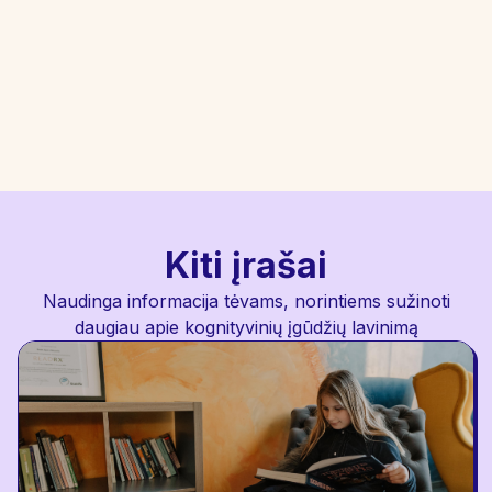
Kognityvinių įgūdžių lavinimo treniruotės - tai
geriausia investicija į vaiko ateitį.
Registruokitės konsultacijai
Kiti įrašai
Naudinga informacija tėvams, norintiems sužinoti
daugiau apie kognityvinių įgūdžių lavinimą