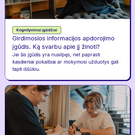
Kognityviniai įgūdžiai
Girdimosios informacijos apdorojimo
įgūdis. Ką svarbu apie jį žinoti?
Jei šis įgūdis yra nusilpęs, net paprasti
kasdieniai pokalbiai ar mokymosi užduotys gali
tapti iššūkiu.