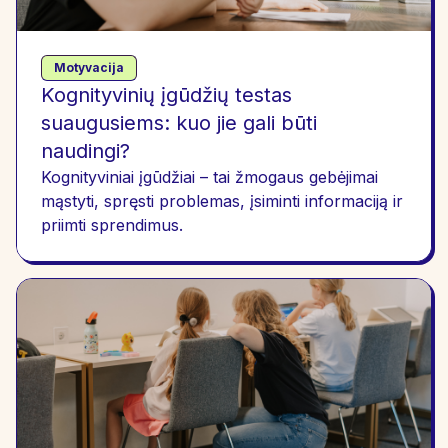
Motyvacija
Kognityvinių įgūdžių testas
suaugusiems: kuo jie gali būti
naudingi?
Kognityviniai įgūdžiai – tai žmogaus gebėjimai
mąstyti, spręsti problemas, įsiminti informaciją ir
priimti sprendimus.