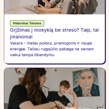
Patarimai Tėvams
Grįžimas į mokyklą be streso? Taip, tai
įmanoma!
Vasara – metas poilsiui, pramogoms ir naujai
energijai. Tačiau rugpjūčio pabaiga ne vienam
vaikui tampa išbandymu