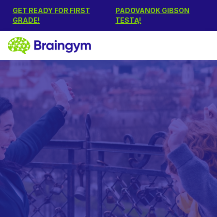
GET READY FOR FIRST
PADOVANOK GIBSON
GRADE!
TESTĄ!
2000+
happy customers
ADHD and other attention
disorders