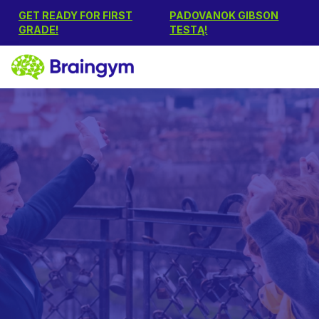
GET READY FOR FIRST
PADOVANOK GIBSON
GRADE!
TESTĄ!
2000+
happy customers
Dyslexia, reading
difficulties