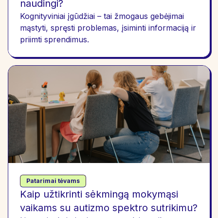
naudingi?
Kognityviniai įgūdžiai – tai žmogaus gebėjimai
mąstyti, spręsti problemas, įsiminti informaciją ir
priimti sprendimus.
Patarimai tėvams
Kaip užtikrinti sėkmingą mokymąsi
vaikams su autizmo spektro sutrikimu?