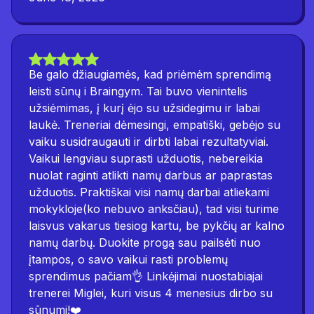
Be galo džiaugiamės, kad priėmėm sprendimą
leisti sūnų i Braingym. Tai buvo vienintelis
užsiėmimas, į kurį ėjo su užsidegimu ir labai
laukė. Treneriai dėmesingi, empatiški, gebėjo su
vaiku susidraugauti ir dirbti labai rezultatyviai.
Vaikui lengviau suprasti užduotis, nebereikia
nuolat raginti atlikti namų darbus ar paprastas
užduotis. Praktiškai visi namų darbai atliekami
mokykloje(ko nebuvo anksčiau), tad visi turime
laisvus vakarus tiesiog kartu, be pykčių ar kalno
namų darbų. Duokite progą sau pailsėti nuo
įtampos, o savo vaikui rasti problemų
sprendimus pačiam👌 Linkėjimai nuostabiajai
trenerei Miglei, kuri visus 4 menesius dirbo su
sūnumi!❤️