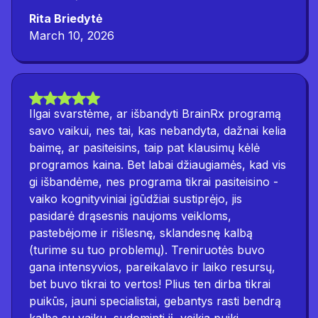
Rita Briedytė
March 10, 2026
Ilgai svarstėme, ar išbandyti BrainRx programą
savo vaikui, nes tai, kas nebandyta, dažnai kelia
baimę, ar pasiteisins, taip pat klausimų kėlė
programos kaina. Bet labai džiaugiamės, kad vis
gi išbandėme, nes programa tikrai pasiteisino -
vaiko kognityviniai įgūdžiai sustiprėjo, jis
pasidarė drąsesnis naujoms veikloms,
pastebėjome ir rišlesnę, sklandesnę kalbą
(turime su tuo problemų). Treniruotės buvo
gana intensyvios, pareikalavo ir laiko resursų,
bet buvo tikrai to vertos! Plius ten dirba tikrai
puikūs, jauni specialistai, gebantys rasti bendrą
kalbą su vaiku, sudominti jį, veikia puiki