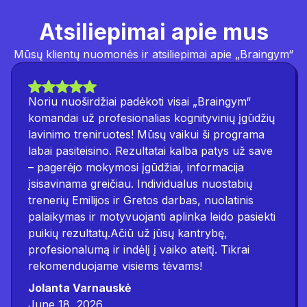
Atsiliepimai apie mus
Mūsų klientų nuomonės ir atsiliepimai apie „Braingym“
Noriu nuoširdžiai padėkoti visai „Braingym“
komandai už profesionalias kognityvinių įgūdžių
lavinimo treniruotes! Mūsų vaikui ši programa
labai pasiteisino. Rezultatai kalba patys už save
– pagerėjo mokymosi įgūdžiai, informacija
įsisavinama greičiau. Individualus nuostabių
trenerių Emilijos ir Gretos darbas, nuolatinis
palaikymas ir motyvuojanti aplinka leido pasiekti
puikių rezultatų.Ačiū už jūsų kantrybę,
profesionalumą ir indėlį į vaiko ateitį. Tikrai
rekomenduojame visiems tėvams!
Jolanta Varnauskė
June 18, 2026