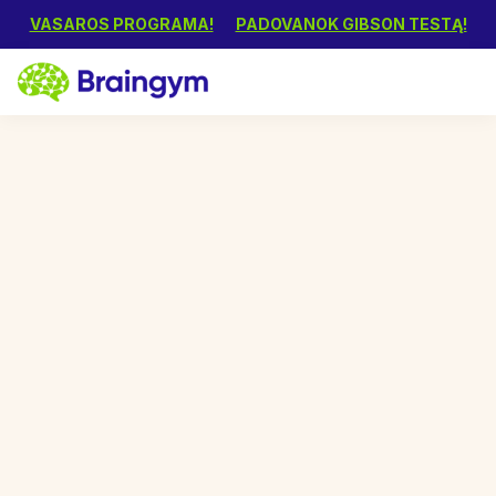
VASAROS PROGRAMA!
PADOVANOK GIBSON TESTĄ!
2000+
laimingų klientų
Smegenys nelaukia
rugsėjo. Pradėk
treniruotes vasarą!
„Braingym“ vasaros programa – tai 7 savaičių
intensyvus kursas, kuris padės vaikui išsaugoti per
mokslo metus įgytas žinias ir įgūdžius.
Intensyvi ir kryptinga vasaros programa rengiama
pagal vieną efektyviausių smegenų treniruočių
metodų „BrainRx“, kuris padėjo daugiau kaip 150
tūkst. žmonių visame pasaulyje.