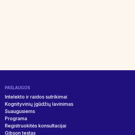
Sutinku, kad Braingym.lt svetainė tvarkys
mano asmeninius duomenis. Susipažinau su
svetainės
privatumo politika
.
PASLAUGOS
Intelekto ir raidos sutrikimai
Kognityvinių įgūdžių lavinimas
Suaugusiems
Programa
Registruokitės konsultacijai
Gibson testas