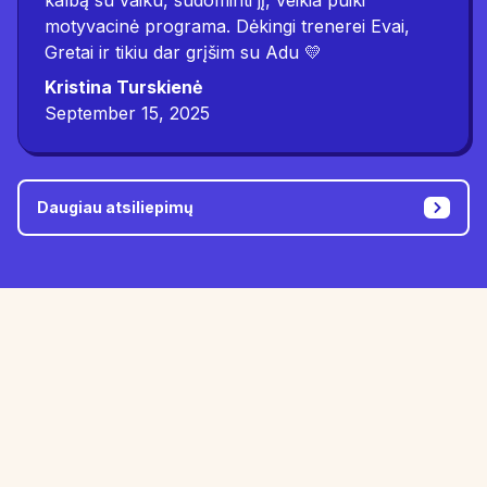
motyvacinė programa. Dėkingi trenerei Evai,
Gretai ir tikiu dar grįšim su Adu 💛
Kristina Turskienė
September 15, 2025
Daugiau atsiliepimų
Gibson testo rezultatai atskleidžia mokymosi
sunkumų priežastis.